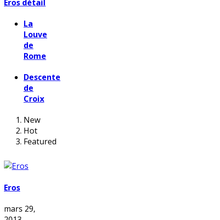
Eros détail
La
Louve
de
Rome
Descente
de
Croix
New
Hot
Featured
Eros
mars 29,
2013